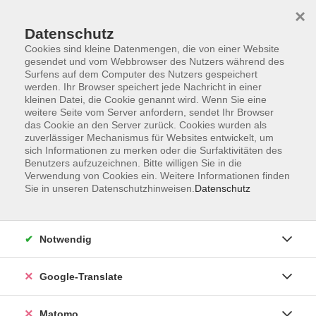
×
Datenschutz
Cookies sind kleine Datenmengen, die von einer Website
gesendet und vom Webbrowser des Nutzers während des
Surfens auf dem Computer des Nutzers gespeichert
Skip to main content
werden. Ihr Browser speichert jede Nachricht in einer
kleinen Datei, die Cookie genannt wird. Wenn Sie eine
weitere Seite vom Server anfordern, sendet Ihr Browser
Der Kurs konnte nicht gefunden werden.
das Cookie an den Server zurück. Cookies wurden als
zuverlässiger Mechanismus für Websites entwickelt, um
sich Informationen zu merken oder die Surfaktivitäten des
Benutzers aufzuzeichnen. Bitte willigen Sie in die
Verwendung von Cookies ein. Weitere Informationen finden
Sie in unseren Datenschutzhinweisen.
Datenschutz
Impressum
AGB
Datenschutzerklärung
Notwendig
Barrierefreiheitserklärung
Widerruf hier
Google-Translate
Matomo