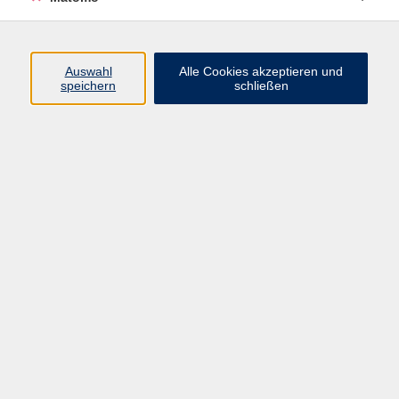
Programm
Junge vhs
Auswahl
Alle Cookies akzeptieren und
Gesellschaft
speichern
schließen
Beruf & Digitales
Sprachen
Gesundheit
Kultur
Führungen & Besichtigungen
Vorträge, Veranstaltungen, Studienreisen
Online-Angebote
Inhalte
Startseite