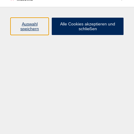
Programm
Junge vhs
Auswahl
Alle Cookies akzeptieren und
Gesellschaft
speichern
schließen
Beruf & Digitales
Sprachen
Gesundheit
Kultur
Führungen & Besichtigungen
Vorträge, Veranstaltungen, Studienreisen
Online-Angebote
Inhalte
Startseite