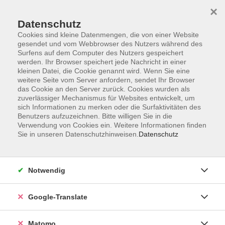
×
Datenschutz
Cookies sind kleine Datenmengen, die von einer Website
gesendet und vom Webbrowser des Nutzers während des
Surfens auf dem Computer des Nutzers gespeichert
Skip to main content
werden. Ihr Browser speichert jede Nachricht in einer
kleinen Datei, die Cookie genannt wird. Wenn Sie eine
weitere Seite vom Server anfordern, sendet Ihr Browser
Der Kurs konnte nicht gefunden werden.
das Cookie an den Server zurück. Cookies wurden als
zuverlässiger Mechanismus für Websites entwickelt, um
sich Informationen zu merken oder die Surfaktivitäten des
Benutzers aufzuzeichnen. Bitte willigen Sie in die
Verwendung von Cookies ein. Weitere Informationen finden
Sie in unseren Datenschutzhinweisen.
Datenschutz
Impressum
AGB
Datenschutzerklärung
Notwendig
Barrierefreiheitserklärung
Widerruf hier
Google-Translate
Matomo