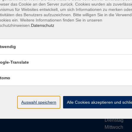
owser das Cookie an den Server zurück. Cookies wurden als zuverlässi
ismus für Websites entwickelt, um sich Informationen zu merken oder
tivitäten des Benutzers aufzuzeichnen. Bitte willigen Sie in die Verwen
okies ein. Weitere Informationen finden Sie in unseren
schutzhinweisen.
Datenschutz
Impressum
AGB
Datenschutze
twendig
ogle-Translate
vhs Bamberg Stadt
Öffnungsze
tomo
Tränkgasse 4
Wir machen Ur
96052 Bamberg
Ab Montag, 24
info@vhs-bamberg.de
Montag
Auswahl speichern
Alle Cookies akzeptieren und schl
Tel: 0951 871108
Dienstag
Mittwoch