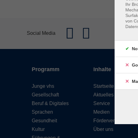
Ihr Br
Mechan
Surfak
von Co
Daten
Social Media
No
Go
Programm
Inhalte
Ma
Junge vhs
Startseite
Gesellschaft
Aktuelles
Beruf & Digitales
Service
Sprachen
Medien
Gesundheit
Förderverein
Kultur
Über uns
Führungen &