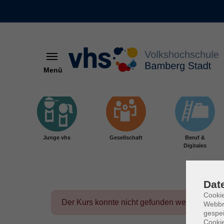
Menü
Skip to main content
Junge vhs
Gesellschaft
Beruf &
Digitales
Dat
Cookie
Der Kurs konnte nicht gefunden werden.
Webbr
gespei
Cookie