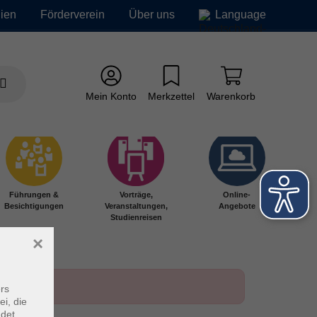
ien
Förderverein
Über uns
Language
Mein Konto
Merkzettel
Warenkorb
Führungen &
Vorträge,
Online-
Besichtigungen
Veranstaltungen,
Angebote
Studienreisen
×
rs
ei, die
ndet