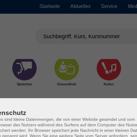
Startseite
Aktuelles
Service
Med
Sprachen
Gesundheit
Kultur
enschutz
s sind kleine Datenmengen, die von einer Website gesendet und vom
owser des Nutzers während des Surfens auf dem Computer des Nutze
chert werden. Ihr Browser speichert jede Nachricht in einer kleinen Dat
 genannt wird. Wenn Sie eine weitere Seite vom Server anfordern, se