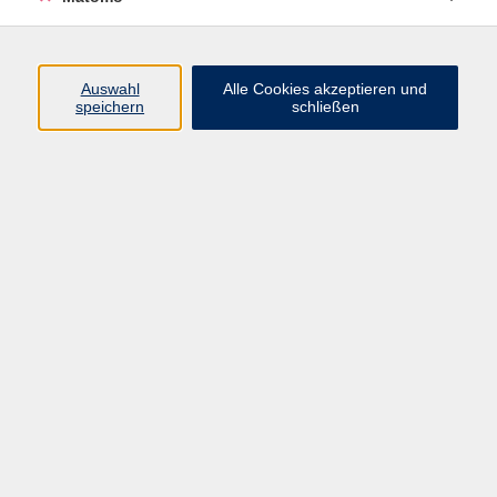
Programm
Junge vhs
Auswahl
Alle Cookies akzeptieren und
Gesellschaft
speichern
schließen
Beruf & Digitales
Sprachen
Gesundheit
Kultur
Führungen & Besichtigungen
Vorträge, Veranstaltungen, Studienreisen
Online-Angebote
Inhalte
Startseite