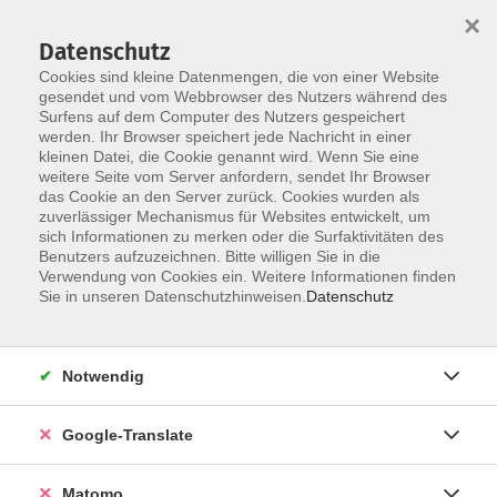
×
Datenschutz
Cookies sind kleine Datenmengen, die von einer Website
gesendet und vom Webbrowser des Nutzers während des
Surfens auf dem Computer des Nutzers gespeichert
Skip to main content
werden. Ihr Browser speichert jede Nachricht in einer
kleinen Datei, die Cookie genannt wird. Wenn Sie eine
weitere Seite vom Server anfordern, sendet Ihr Browser
Der Kurs konnte nicht gefunden werden.
das Cookie an den Server zurück. Cookies wurden als
zuverlässiger Mechanismus für Websites entwickelt, um
sich Informationen zu merken oder die Surfaktivitäten des
Benutzers aufzuzeichnen. Bitte willigen Sie in die
Verwendung von Cookies ein. Weitere Informationen finden
Impressum
Sie in unseren Datenschutzhinweisen.
Datenschutz
AGB
Datenschutzerklärung
Notwendig
Barrierefreiheitserklärung
Widerruf hier
Google-Translate
Matomo