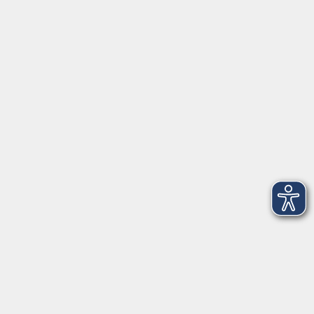
Stärke Deine Resilienz
Sa. 30.01.2027 10:00
Bamberg
VHS macht gesünder!
Körperliches und psychisches Wohlbefinden sind
entscheidende Voraussetzungen, um die
Herausforderungen im Beruf und im Privatleben
erfolgreich bewältigen zu können.…
Mehr anzeigen