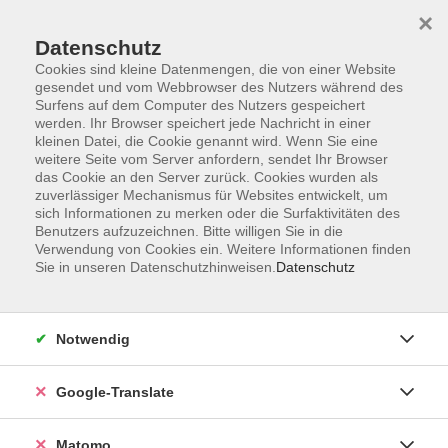
×
Datenschutz
Cookies sind kleine Datenmengen, die von einer Website
gesendet und vom Webbrowser des Nutzers während des
Surfens auf dem Computer des Nutzers gespeichert
Skip to main content
werden. Ihr Browser speichert jede Nachricht in einer
kleinen Datei, die Cookie genannt wird. Wenn Sie eine
weitere Seite vom Server anfordern, sendet Ihr Browser
das Cookie an den Server zurück. Cookies wurden als
Gesundheit
zuverlässiger Mechanismus für Websites entwickelt, um
sich Informationen zu merken oder die Surfaktivitäten des
Benutzers aufzuzeichnen. Bitte willigen Sie in die
Verwendung von Cookies ein. Weitere Informationen finden
Sie in unseren Datenschutzhinweisen.
Datenschutz
47 Kurse
Notwendig
Mehr als nur gesund und fit!
Google-Translate
Unsere Angebote der Gesundheitsbildung
bieten Ihnen alles, was zu einem gesunden und
Matomo