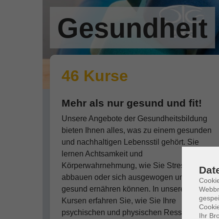
Gesundheit
46 Kurse
Mehr als nur gesund und fit!
Unsere Angebote der Gesundheitsbildung
bieten Ihnen alles, was zu einem gesunden
und nachhaltigen Lebensstil gehört. Sie
lernen Achtsamkeit und
Körperwahrnehmung, wie Sie Stress
Dat
abbauen oder sich ausgewogen und
Cookie
gesund ernähren können. In unseren
Webbr
gespei
Kursen erfahren Sie, wie Sie Ihre
Cookie
psychischen und physischen Ressourcen
Ihr Br