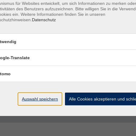
ismus für Websites entwickelt, um sich Informationen zu merken oder
tivitäten des Benutzers aufzuzeichnen. Bitte willigen Sie in die Verwen
VHS macht gesünder!
okies ein. Weitere Informationen finden Sie in unseren
schutzhinweisen.
Datenschutz
Körperliches und psychisches Wohlbefinden sind entsc
Herausforderungen im Beruf und im Privatleben erfolgre
Gesundheitskompetenz ist unerlässlich, wenn Sie Ihre G
twendig
In unseren Bildungsangeboten erfahren Sie, was zu eine
abbauen, Ihren Körper positiv wahrnehmen, Ihre eigene
ogle-Translate
können.
Lernen…
tomo
Mehr anzeigen
Auswahl speichern
Alle Cookies akzeptieren und schl