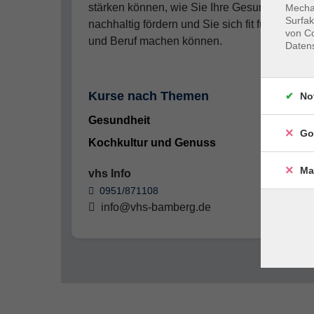
stärken können, wie Sie Ihre Gesundheit
Mechan
Surfak
nachhaltig fördern und Sie sich fit für Alltag
von Co
und Beruf machen können.
Daten
Kurse nach Themen
No
Gesundheit
45
Go
Kochkultur und Genuss
2
Ma
vhs Info
0951/871108
info@vhs-bamberg.de