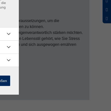
 die
dung
heidende Voraussetzungen, um die
ich bewältigen zu können.
esundheit eigenverantwortlich stärken möchten.
m gesunden Lebensstil gehört, wie Sie Stress
 Kraft spüren und sich ausgewogen ernähren
ießen